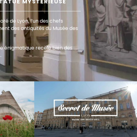
STATUE MYSTÉRIEUSE
oré de Lyon, l’un des chefs
ent des antiquités du Musée des
re énigmatique recèle bien des
…