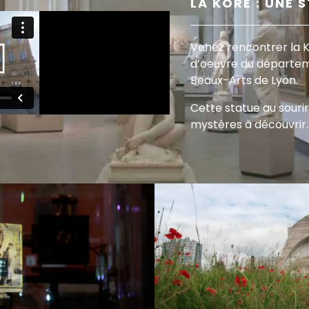
LA KORÉ : UNE 
Venez rencontrer la K
d’oeuvre du départem
Beaux-Arts de Lyon.
Cette statue au souri
mystères à découvrir