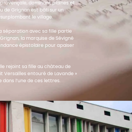
provençale, dominant plaines et
 de Grignan est bâti sur un
urplombant le village.
sa séparation avec sa fille partie
 Grignan, la marquise de Sévigné
dance épistolaire pour apaiser
lle rejoint sa fille au château de
it Versailles entouré de Lavande »
dans l’une de ces lettres.