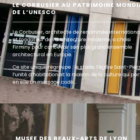
LE CORBUSIER AU PATRIMOINE MONDI
DE L’UNESCO
Le Corbusier, architecte de renommée internationa
et fondateur de l’architecture moderne, a choisi
Firminy pour concevoir son plus grand ensemble
architectural en Europe.
Ce site unique regroupe : le stade, l’église Saint-Pier
l’unité d’habitation et la maison de la culture qui po
en elle un message codé…
MUSEE DES BEAUX-ARTS DE LYON