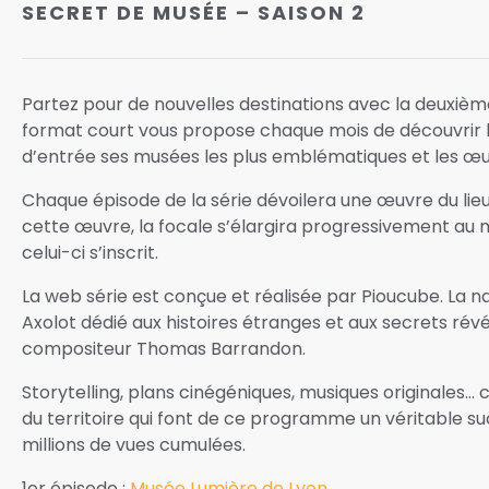
SECRET DE MUSÉE – SAISON 2
Partez pour de nouvelles destinations avec la deuxièm
format court vous propose chaque mois de découvrir 
d’entrée ses musées les plus emblématiques et les œuv
Chaque épisode de la série dévoilera une œuvre du lieu 
cette œuvre, la focale s’élargira progressivement au m
celui-ci s’inscrit.
La web série est conçue et réalisée par Pioucube. La n
Axolot dédié aux histoires étranges et aux secrets révé
compositeur Thomas Barrandon.
Storytelling, plans cinégéniques, musiques originales… 
du territoire qui font de ce programme un véritable s
millions de vues cumulées.
1er épisode :
Musée Lumière de Lyon