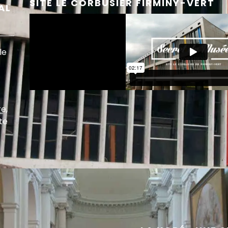
SITE LE CORBUSIER FIRMINY-VERT
AL
le
re,
rte