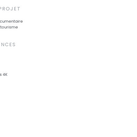
 PROJET
ocumentaire
& tourisme
ENCES
s 4K