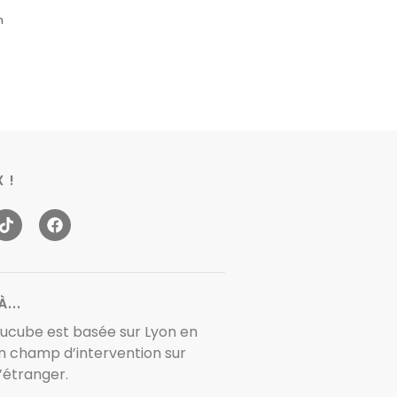
n
 !
...
oucube est basée sur Lyon en
 champ d’intervention sur
l’étranger.