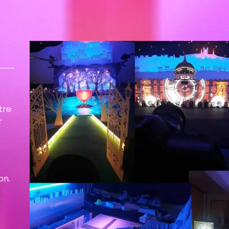
tre
r
on.