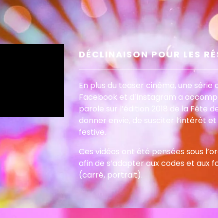
DÉCLINAISON POUR LES R
En plus du teaser cinéma, une série 
Facebook et d’Instagram a accompa
parole sur l’édition 2018 de la Fête d
donner envie, de susciter l’intérêt e
festive.
Ces vidéos ont été pensées sous l’ord
afin de s’adapter aux codes et aux 
(carré, portrait).