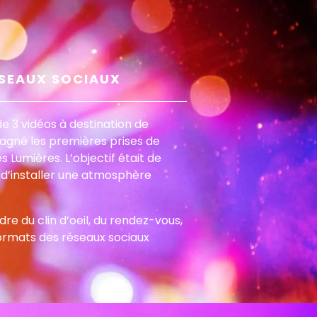
ÉSEAUX SOCIAUX
de 3 vidéos à destination de
gné les premières prises de
es Lumières. L’objectif était de
t d’installer une atmosphère
re du clin d’oeil, du rendez-vous,
formats des réseaux sociaux