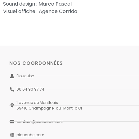
Sound design : Marco Pascal
Visuel affiche : Agence Corrida
NOS COORDONNÉES
Pioucube
06 64 90 97 74
1 avenue de Montlouis
69410 Champagne-au-Mont-d'Or
contact@pioucube.com
pioucube.com